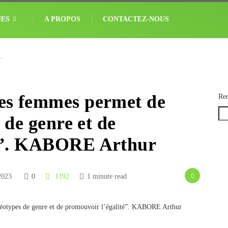
UES
A PROPOS
CONTACTEZ-NOUS
s…
es femmes permet de
Rec
s de genre et de
té”. KABORE Arthur
2023
0
1192
1 minute read